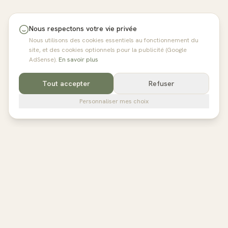
Nous respectons votre vie privée
Nous utilisons des cookies essentiels au fonctionnement du
site, et des cookies optionnels pour la publicité (Google
AdSense).
En savoir plus
Tout accepter
Refuser
Personnaliser mes choix
pilates
studios
L'annuaire de référence des studios de Pilates en France,