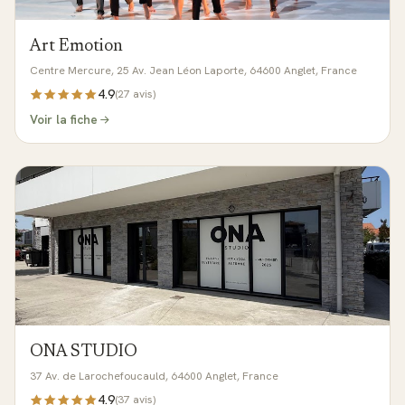
Art Emotion
Centre Mercure, 25 Av. Jean Léon Laporte, 64600 Anglet, France
4.9
(
27
avis)
Voir la fiche
ONA STUDIO
37 Av. de Larochefoucauld, 64600 Anglet, France
4.9
(
37
avis)