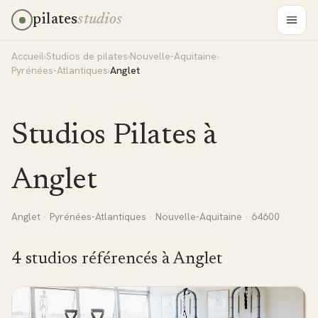
pilates
studios
Accueil
›
Studios de pilates
›
Nouvelle-Aquitaine
›
Pyrénées-Atlantiques
›
Anglet
Studios Pilates à
Anglet
Anglet
·
Pyrénées-Atlantiques
·
Nouvelle-Aquitaine
· 64600
4
studio
s
référencé
s
à
Anglet