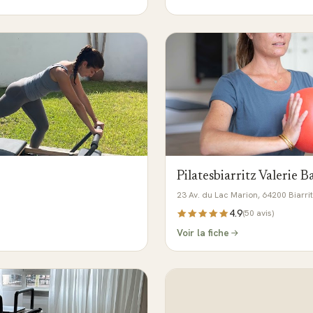
Pilatesbiarritz Valerie 
23 Av. du Lac Marion, 64200 Biarri
4.9
(
50
avis)
Voir la fiche