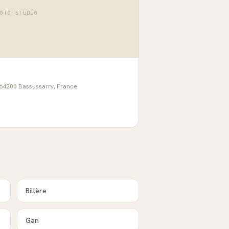
HOTO STUDIO
64200 Bassussarry, France
Billère
Gan