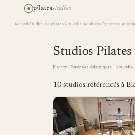
pilates
studios
Accueil
›
Studios de pilates
›
Nouvelle-Aquitaine
›
Pyrénées-Atlant
Studios Pilates
Biarritz
·
Pyrénées-Atlantiques
·
Nouvelle-
10
studio
s
référencé
s
à
Bi