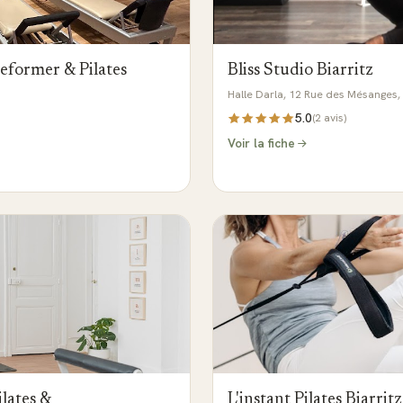
Reformer & Pilates
Bliss Studio Biarritz
Halle Darla, 12 Rue des Mésanges, 
5.0
(
2
avis)
Voir la fiche
lates &
L'instant Pilates Biarritz