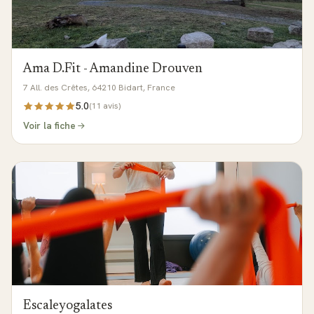
Ama D.Fit - Amandine Drouven
7 All. des Crêtes, 64210 Bidart, France
5.0
(
11
avis)
Voir la fiche
Escaleyogalates