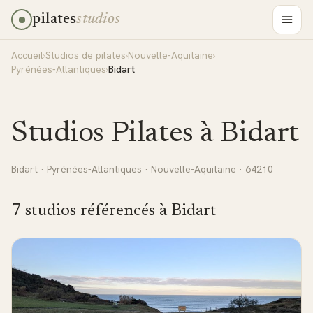
pilates
studios
Accueil
›
Studios de pilates
›
Nouvelle-Aquitaine
›
Pyrénées-Atlantiques
›
Bidart
Studios Pilates à
Bidart
Bidart
·
Pyrénées-Atlantiques
·
Nouvelle-Aquitaine
· 64210
7
studio
s
référencé
s
à
Bidart