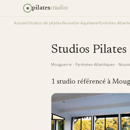
pilates
studios
Accueil
›
Studios de pilates
›
Nouvelle-Aquitaine
›
Pyrénées-Atlant
Studios Pilates
Mouguerre
·
Pyrénées-Atlantiques
·
Nouve
1
studio
référencé
à
Moug