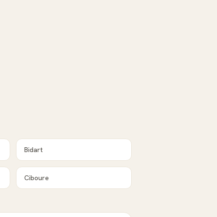
Bidart
Ciboure