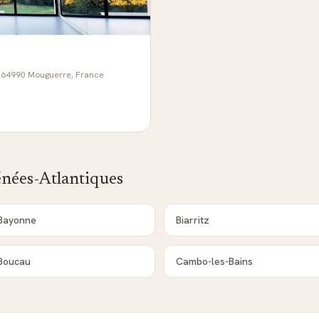
, 64990 Mouguerre, France
nées-Atlantiques
Bayonne
Biarritz
Boucau
Cambo-les-Bains